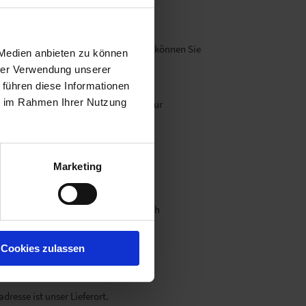
-Mail bestellen?
im Onlineshop gar nicht möglich sein, können Sie
 Medien anbieten zu können
hrer Verwendung unserer
 führen diese Informationen
ie im Rahmen Ihrer Nutzung
eren Ländern als Österreich kann es zur
e Anfrage per Mail schicken:
Marketing
, Hermes, an ihre Adresse oder Wunsch
Cookies zulassen
latz?
resse ist unser Lieferort.