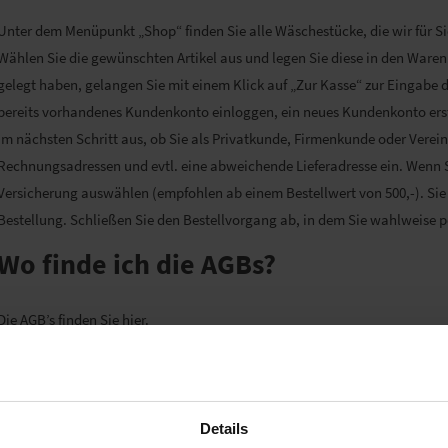
Unter dem Menüpunkt „Shop“ finden Sie alle Wäschestücke, die wir für Si
Wählen Sie die gewünschten Artikel aus und legen Sie diese in den Warenk
gelegt haben, gelangen Sie mit einem Klick auf „Zur Kasse“ zur Eingabe 
bereits vorhandenes Kundenkonto einloggen, ein neues Kundenkonto ers
im nächsten Schritt aus, ob Sie als Privatkunde, Firmenkunde oder Verein
Rechnungsadressen und evtl. eine abweichende Lieferadresse ein. Wenn 
Versicherung auswählen (empfohlen ab einem Bestellwert von 500,-). Sie
Bestellung. Schließen Sie den Bestellvorgang ab, in dem Sie wahlweise 
Wo finde ich die AGBs?
Die AGB’s finden Sie hier.
Gibt es einen Mindesbestellwert?
Nein, es gibt keinen Mindestbestellwert.
Details