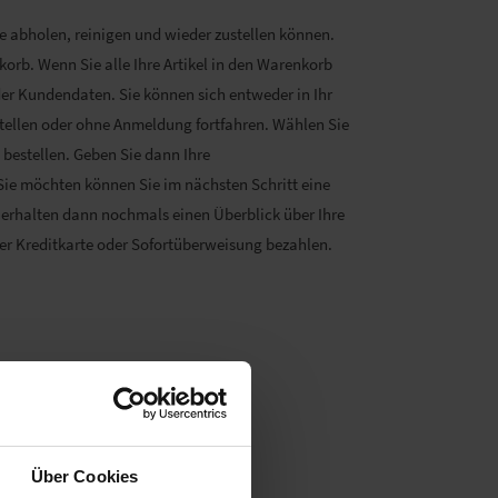
e abholen, reinigen und wieder zustellen können.
orb. Wenn Sie alle Ihre Artikel in den Warenkorb
der Kundendaten. Sie können sich entweder in Ihr
tellen oder ohne Anmeldung fortfahren. Wählen Sie
 bestellen. Geben Sie dann Ihre
Sie möchten können Sie im nächsten Schritt eine
 erhalten dann nochmals einen Überblick über Ihre
per Kreditkarte oder Sofortüberweisung bezahlen.
Über Cookies