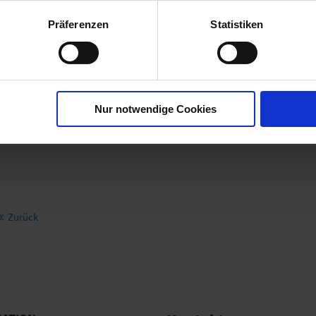
Präferenzen
Statistiken
Beschreibung:
Leder ist ein Naturprodukt! Die richtige Pflege entscheidet über Optik, T
Jahrzehnten auf die Pflege hochwertiger Lederteile spezialisiert. Bei uns
Nur notwendige Cookies
Leder wird in unserem Betrieb fachmännisch gereinigt. Flecken werden m
gereinigt, rückgefettet, die Farben mit passendem Pigmentstoff aufgefrisc
Zurück