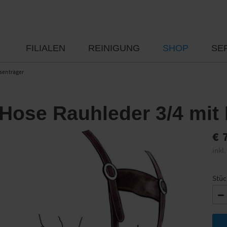
FILIALEN
REINIGUNG
SHOP
SE
senträger
Hose Rauhleder 3/4 mit
€
7
inkl.
Stüc