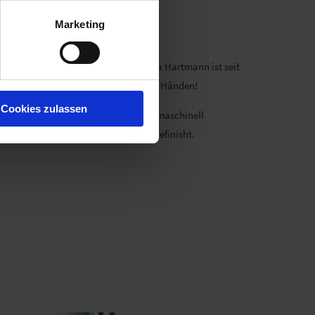
Marketing
ragekomfort und Haltbarkeit. Die Firma Hartmann ist seit
 ist ihre "zweite Haut" in kompetenten Händen!
Cookies zulassen
anuell vorbehandelt, die Lederteile maschinell
ht (nicht gefärbt,) imprägniert und gefinisht.