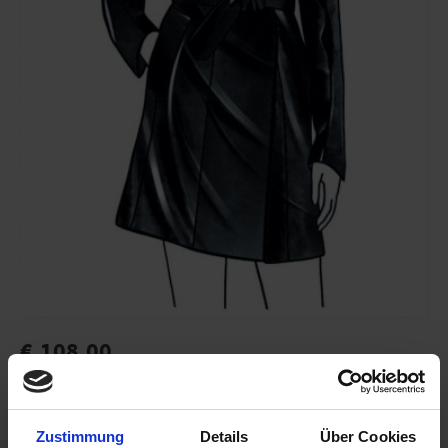
€
108,00
inkl. USt.
sowie
Versandkosten
Stückzahl:
Zustimmung
Details
Über Cookies