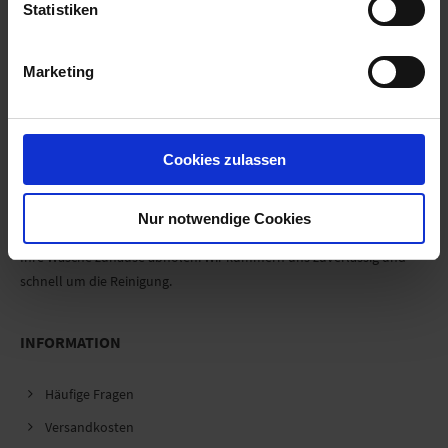
Statistiken
Marketing
Zurück
Cookies zulassen
Textilreinigung
Nur notwendige Cookies
Bringen Sie Ihre Wäsche bequem in unser Geschäft oder lassen Sie
Ihre Wäsche zuhause abholen. Wir kümmern uns zuverlässig und
schnell um die Reinigung.
INFORMATION
Häufige Fragen
Versandkosten