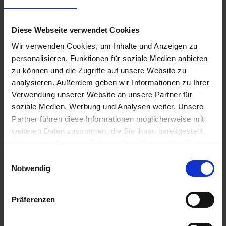
Diese Webseite verwendet Cookies
Wir verwenden Cookies, um Inhalte und Anzeigen zu
personalisieren, Funktionen für soziale Medien anbieten
zu können und die Zugriffe auf unsere Website zu
Material: Leder
analysieren. Außerdem geben wir Informationen zu Ihrer
Beschreibung:
Verwendung unserer Website an unsere Partner für
Leder ist ein Naturprodukt! Die richtige Pflege entscheidet über
soziale Medien, Werbung und Analysen weiter. Unsere
Optik, Tragekomfort und Haltbarkeit. Die Firma Hartmann ist seit
Partner führen diese Informationen möglicherweise mit
weiteren Daten zusammen, die Sie ihnen bereitgestellt
Jahrzehnten auf die Pflege hochwertiger Lederteile spezialisiert.
haben oder die sie im Rahmen Ihrer Nutzung der Dienste
Bei uns ist ihre "zweite Haut" in kompetenten Händen!
gesammelt haben.
Einwilligungsauswahl
Leder wird in unserem Betrieb fachmännisch gereinigt. Flecken
Notwendig
werden manuell vorbehandelt, die Lederteile maschinell
gereinigt, rückgefettet, die Farben mit passendem Pigmentstoff
Präferenzen
aufgefrischt (nicht gefärbt,) imprägniert und gefinisht.