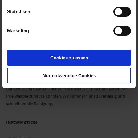
aufgefrischt (nicht gefärbt,) imprägniert und gefinisht.
Statistiken
Marketing
Zurück
Cookies zulassen
Nur notwendige Cookies
Textilreinigung
Bringen Sie Ihre Wäsche bequem in unser Geschäft oder lassen Sie
Ihre Wäsche zuhause abholen. Wir kümmern uns zuverlässig und
schnell um die Reinigung.
INFORMATION