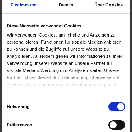
Zustimmung
Details
Über Cookies
Stückzahl:
Diese Webseite verwendet Cookies
Wir verwenden Cookies, um Inhalte und Anzeigen zu
personalisieren, Funktionen für soziale Medien anbieten
zu können und die Zugriffe auf unsere Website zu
analysieren. Außerdem geben wir Informationen zu Ihrer
Material: Leder
Verwendung unserer Website an unsere Partner für
Beschreibung:
soziale Medien, Werbung und Analysen weiter. Unsere
Partner führen diese Informationen möglicherweise mit
Leder ist ein Naturprodukt! Die richtige Pflege entscheidet über
weiteren Daten zusammen, die Sie ihnen bereitgestellt
Optik, Tragekomfort und Haltbarkeit. Die Firma Hartmann ist seit
haben oder die sie im Rahmen Ihrer Nutzung der Dienste
Jahrzehnten auf die Pflege hochwertiger Lederteile spezialisiert.
gesammelt haben.
Einwilligungsauswahl
Bei uns ist ihre "zweite Haut" in kompetenten Händen!
Notwendig
Leder wird in unserem Betrieb fachmännisch gereinigt. Flecken
werden manuell vorbehandelt, die Lederteile maschinell
Präferenzen
gereinigt, rückgefettet, die Farben mit passendem Pigmentstoff