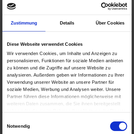
€
70,00
Zustimmung
Details
Über Cookies
inkl. USt.
sowie
Versandkosten
Diese Webseite verwendet Cookies
Stückzahl:
Wir verwenden Cookies, um Inhalte und Anzeigen zu
personalisieren, Funktionen für soziale Medien anbieten
zu können und die Zugriffe auf unsere Website zu
analysieren. Außerdem geben wir Informationen zu Ihrer
Verwendung unserer Website an unsere Partner für
soziale Medien, Werbung und Analysen weiter. Unsere
Partner führen diese Informationen möglicherweise mit
Material: Leder
weiteren Daten zusammen, die Sie ihnen bereitgestellt
Beschreibung:
haben oder die sie im Rahmen Ihrer Nutzung der Dienste
Leder ist ein Naturprodukt! Die richtige Pflege entscheidet über
gesammelt haben.
Einwilligungsauswahl
Optik, Tragekomfort und Haltbarkeit. Die Firma Hartmann ist seit
Notwendig
Jahrzehnten auf die Pflege hochwertiger Lederteile spezialisiert.