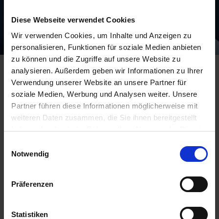
Diese Webseite verwendet Cookies
Wir verwenden Cookies, um Inhalte und Anzeigen zu
personalisieren, Funktionen für soziale Medien anbieten
zu können und die Zugriffe auf unsere Website zu
analysieren. Außerdem geben wir Informationen zu Ihrer
Textilreinigung
Verwendung unserer Website an unsere Partner für
soziale Medien, Werbung und Analysen weiter. Unsere
Bringen Sie Ihre Wäsche bequem in unser Geschäft oder lassen Sie
Partner führen diese Informationen möglicherweise mit
Ihre Wäsche zuhause abholen. Wir kümmern uns zuverlässig und
weiteren Daten zusammen, die Sie ihnen bereitgestellt
schnell um die Reinigung.
haben oder die sie im Rahmen Ihrer Nutzung der Dienste
gesammelt haben.
Einwilligungsauswahl
INFORMATION
Notwendig
Häufige Fragen
Präferenzen
Versandkosten
Zahlungsmöglichkeiten
Statistiken