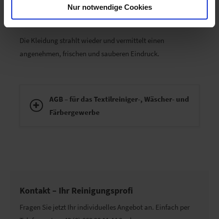
bleibt erhalten und sensible Membranen werden nicht
Nur notwendige Cookies
zerstört.
Die Kleidung strahlt wieder und vermittelt einen
angenehmen, frischen und sauberen Eindruck.
AGB – für das Textilreiniger-, Wäscher- und
Färbergewerbe
Kontakt – Ihr Reinigungsprofi
Fragen Sie jetzt Ihr individuelles Angebot an. Einfach per