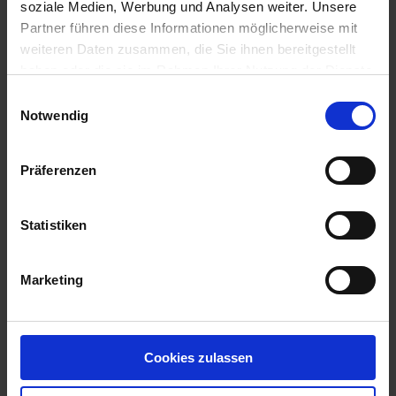
soziale Medien, Werbung und Analysen weiter. Unsere
Reinigung & Pflege
Partner führen diese Informationen möglicherweise mit
weiteren Daten zusammen, die Sie ihnen bereitgestellt
Ihre wertvolle Kleidung wird nach modernsten
haben oder die sie im Rahmen Ihrer Nutzung der Dienste
gesammelt haben.
verfahrenstechnischen Gesichtspunkten und optimal auf
Einwilligungsauswahl
Notwendig
die verwendeten Materialien abgestimmten Geräten
werterhaltend gepflegt. Jacken und Hosen mit
Laminateinlage oder mit Daunenfüllung werden nach
Präferenzen
folgendem Verfahren behandelt:
Spezial-Nassreinigung
Statistiken
Imprägnierung
Trocknung
Marketing
Spezial-Finish
bei Bedarf Weiterleitung zur Reparatur
Äußerlich erkennbare Verunreinigungen werden
Cookies zulassen
vorbehandelt, tragebedingte Verunreinigungen im Futter
werden ebenso nachhaltig entfernt. Die Atmungsaktivität