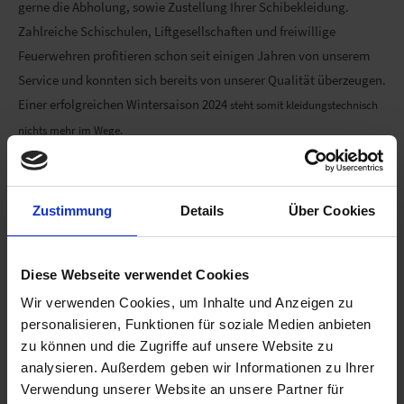
gerne die Abholung, sowie Zustellung Ihrer Schibekleidung.
Zahlreiche Schischulen, Liftgesellschaften und freiwillige
Feuerwehren profitieren schon seit einigen Jahren von unserem
Service und konnten sich bereits von unserer Qualität überzeugen.
Einer erfolgreichen Wintersaison 2024
steht somit kleidungstechnisch
nichts mehr im Wege.
Zustimmung
Details
Über Cookies
Diese Webseite verwendet Cookies
Wir verwenden Cookies, um Inhalte und Anzeigen zu
personalisieren, Funktionen für soziale Medien anbieten
zu können und die Zugriffe auf unsere Website zu
analysieren. Außerdem geben wir Informationen zu Ihrer
Verwendung unserer Website an unsere Partner für